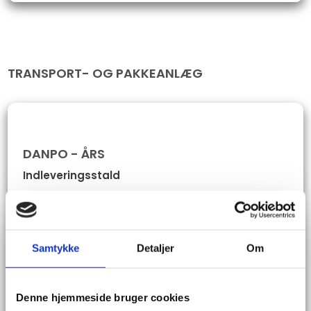
TRANSPORT- OG PAKKEANLÆG
DANPO - ÅRS
Indleveringsstald​
"
Bedre klimastyring, et minimum af støj og uro,
plus optimal kommunikation med slagteriets
database-system".
Samtykke
Detaljer
Om
Sådan lød kundens ønsker, da Industri-Automatik
A/S og Invector fik til opgave at udvikle en ny
indleveringsstald for Danpo's fjerkræslagteri i Års.
Denne hjemmeside bruger cookies