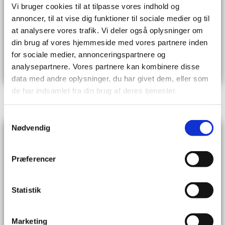
Driftsikkert anlæg med fokus på datakrav og
Vi bruger cookies til at tilpasse vores indhold og
sporing som kræves i fødevareindustrien. En
annoncer, til at vise dig funktioner til sociale medier og til
komplet styring med et unikt SCADA system på
at analysere vores trafik. Vi deler også oplysninger om
toppen.​
din brug af vores hjemmeside med vores partnere inden
for sociale medier, annonceringspartnere og
Læs hele artiklen
analysepartnere. Vores partnere kan kombinere disse
data med andre oplysninger, du har givet dem, eller som
de har indsamlet fra din brug af deres tjenester.
Samtykkevalg
Nødvendig
KOHBERG BAKERY GROUP
Præferencer
Styring af Pladerobot
Anlægget håndterer plader hvorpå råproduktet
Statistik
transporteres ind og ud af ovnene. Flytning af
plader udføres af en pladerobot, som griber
pladerne fra et plade lager og sætter dem på
Marketing