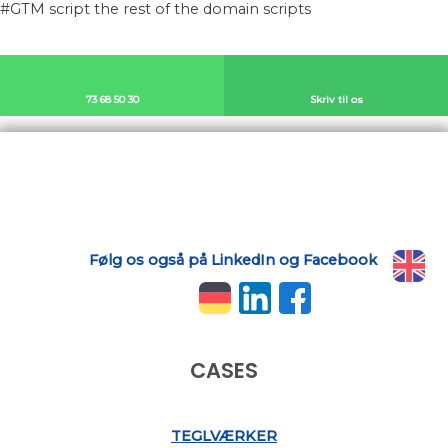
#GTM script the rest of the domain scripts
73 68 50 30​
Skriv til os
Følg os også på LinkedIn og Facebook
​​
​
CASES​
TEGLVÆRKER