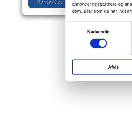
Kontakt os i dag​
annonceringspartnere og anal
dem, eller som de har indsaml
Samtykkevalg
Nødvendig
Afvis