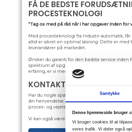
FÅ DE BEDSTE FORUDSÆTN
PROCESTEKNOLOGI
”Tag os med på råd når i har opgaver inden for 
Med procesteknologi fra Industri-automatik, får 
altid er sikret en optimal løsning. Dette er med t
leverandører på markedet.
Ønsker du garanti for den bedste service inden 
spektrum af opgaver. Med vores brede samarbe
erfaring, er vi med til at sikre dig brugervenli
KONTAKT OS FOR MERE IN
Samtykke
Har du nogle spørgsmål eller ønsker du at få e
din henvendelse. Kontakt os på telefon
73 68​ 5
proces- og vejeteknologi. Du er altid velkommen t
Denne hjemmeside bruger c
Vi kan også være behjælpelige med
PLC-styrin
Vi bruger cookies til at tilpas
vores trafik. Vi deler også 