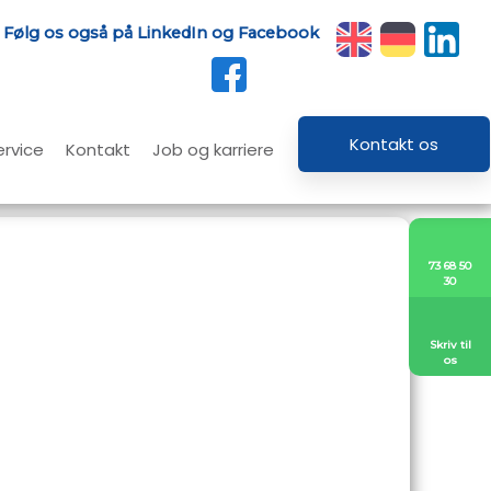
Følg os også på LinkedIn og Facebook
​​
​
Kontakt os​
ervice
Kontakt
Job og karriere
73 68 50
30​
Skriv til
os