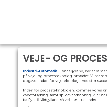
#GTM script the rest of the domain scripts
VEJE- OG PROCE
Industri-Automatik
i Sønderjylland, har et sam
på veje- og procesteknologi området. Vi har 
opgaver inden for vejeteknologi med stor succe
Inden for procesteknologien, kommer vores kno
vandforsyning, samt spildevandsanlæg. Vi er bel
fra Fyn til Midtjylland, så vel som i udlandet.