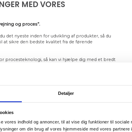
INGER MED VORES
vejning og proces”.
du det nyeste inden for udvikling af produkter, så du
il at sikre den bedste kvalitet fra de førende
for procesteknologi, så kan vi hjælpe dig med et bredt
jde med vore leverandører og vores mange års
ge og moderne produkter.
FORMATION
Detaljer
t tilbud på procesteknologi, så modtager vi meget gerne
0 30
og forvent fuld tilfredshed, når vi hjælper dig med
il at skrive til vores mail på
ia@industri-automatik.dk
​.
ookies
g
,
SCADA/SRO-anlæg
og
servoteknik
.
se vores indhold og annoncer, til at vise dig funktioner til sociale
oplysninger om din brug af vores hjemmeside med vores partnere i