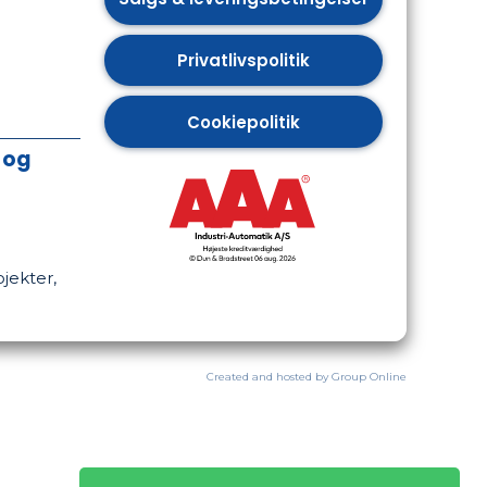
​Privatlivspolitik
​Cookiepolitik
 og
jekter,
Created and hosted by Group Online