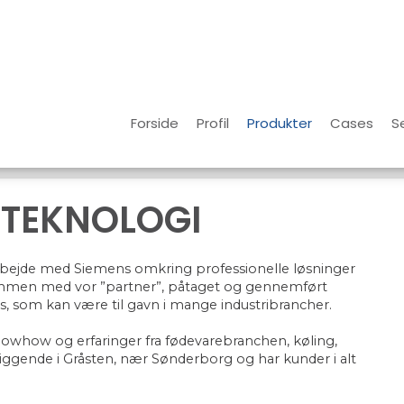
Forside
Profil
Produkter
Cases
S
STEKNOLOGI
arbejde med Siemens omkring professionelle løsninger
sammen med vor ”partner”, påtaget og gennemført
s, som kan være til gavn i mange industribrancher.
whow og erfaringer fra fødevarebranchen, køling,
iggende i Gråsten, nær Sønderborg og har kunder i alt